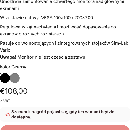
Umożliwia zamontowanie czwartego monitora nad głównymi
ekranami
W zestawie uchwyt VESA 100x100 / 200x200
Regulowany kąt nachylenia i możliwość dopasowania do
ekranów o różnych rozmiarach
Pasuje do wolnostojących i zintegrowanych stojaków Sim-Lab
Vario
Uwaga!
Monitor nie jest częścią zestawu.
kolor
kolor:
Czarny
Czarny
Szary
€108,00
z VAT
Szacunek nagród pojawi się, gdy ten wariant będzie
dostępny.