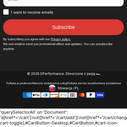
How would you like to hear from us?
I want to receive emails
Subscribe
By subscribing you agree with our
Privacy policy.
We use email to send you promotional offers and updates. You can unsubscribe
anytime.
© 2026 GPerformance.
Stworzone z pasją 🏎️
Polityka prywatności
Warunki świadczenia usług
Polityka zwrotu kosztów
Dane kontaktowe
Słowacja
/
PL
Footer - Geolocation Button: 
Oh no! We ran into an error:
Failed to execute
'querySelectorAll' on 'Document':
'a[href*='/cart']:not([href*='/cart/add']):not([href*='/cart/change
cart-toggle],#CartButton-Desktop,#CartButton,#cart-icon-