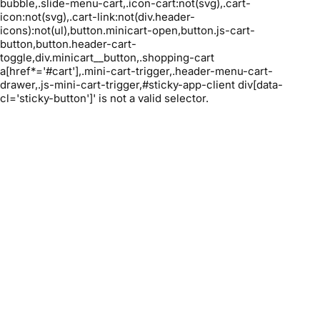
bubble,.slide-menu-cart,.icon-cart:not(svg),.cart-
icon:not(svg),.cart-link:not(div.header-
icons):not(ul),button.minicart-open,button.js-cart-
button,button.header-cart-
toggle,div.minicart__button,.shopping-cart
a[href*='#cart'],.mini-cart-trigger,.header-menu-cart-
drawer,.js-mini-cart-trigger,#sticky-app-client div[data-
cl='sticky-button']' is not a valid selector.