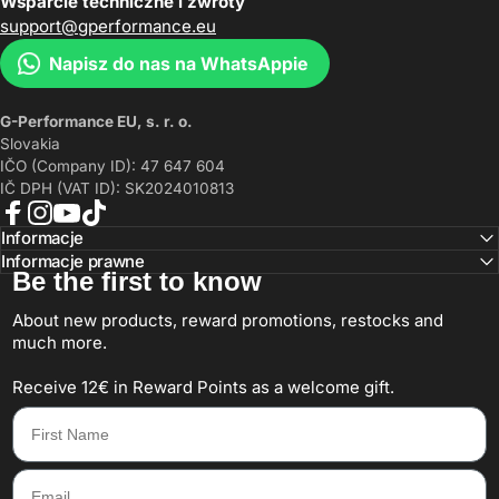
Wsparcie techniczne i zwroty
support@gperformance.eu
Napisz do nas na WhatsAppie
G-Performance EU, s. r. o.
Slovakia
IČO (Company ID): 47 647 604
IČ DPH (VAT ID): SK2024010813
Facebook
Instagram
YouTube
TikTok
Informacje
Informacje prawne
Be the first to know
About new products, reward promotions, restocks and
much more.
Receive 12€ in Reward Points as a welcome gift.
First Name
Email