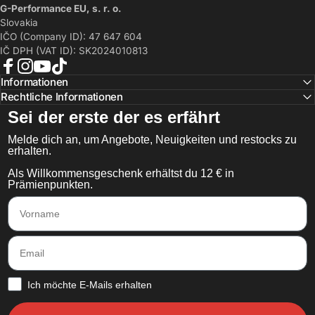
G-Performance EU, s. r. o.
Slovakia
IČO (Company ID): 47 647 604
IČ DPH (VAT ID): SK2024010813
Facebook
Instagram
YouTube
TikTok
Informationen
Rechtliche Informationen
Sei der erste der es erfährt
Melde dich an, um Angebote, Neuigkeiten und restocks zu
erhalten.
Als Willkommensgeschenk erhältst du 12 € in
Prämienpunkten.
Vorname
Email
How would you like to hear from us?
Ich möchte E-Mails erhalten