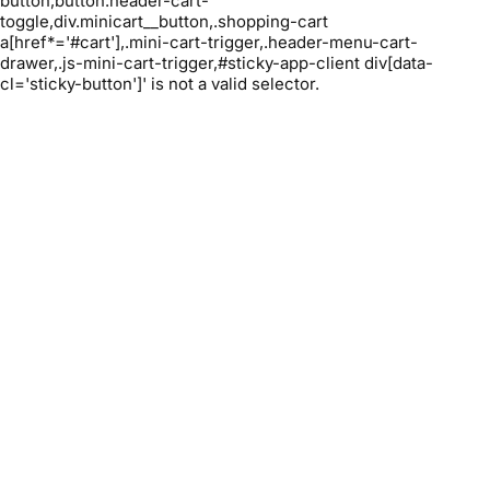
button,button.header-cart-
toggle,div.minicart__button,.shopping-cart
a[href*='#cart'],.mini-cart-trigger,.header-menu-cart-
drawer,.js-mini-cart-trigger,#sticky-app-client div[data-
cl='sticky-button']' is not a valid selector.