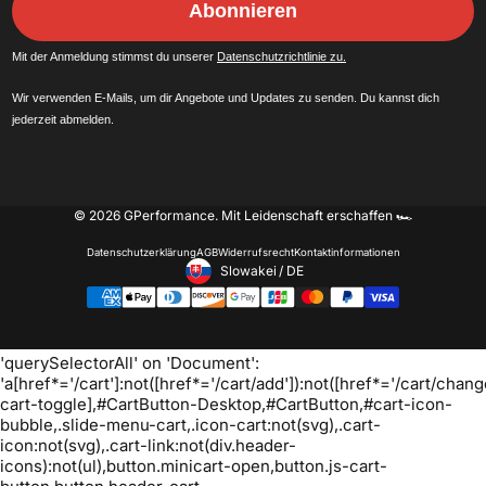
Abonnieren
Mit der Anmeldung stimmst du unserer
Datenschutzrichtlinie zu.
Wir verwenden E-Mails, um dir Angebote und Updates zu senden. Du kannst dich
jederzeit abmelden.
© 2026 GPerformance.
Mit Leidenschaft erschaffen 🏎️
Datenschutzerklärung
AGB
Widerrufsrecht
Kontaktinformationen
Slowakei
/
DE
Footer - Geolocation Button:
Oh no! We ran into an error:
Failed to execute
'querySelectorAll' on 'Document':
'a[href*='/cart']:not([href*='/cart/add']):not([href*='/cart/change
cart-toggle],#CartButton-Desktop,#CartButton,#cart-icon-
bubble,.slide-menu-cart,.icon-cart:not(svg),.cart-
icon:not(svg),.cart-link:not(div.header-
icons):not(ul),button.minicart-open,button.js-cart-